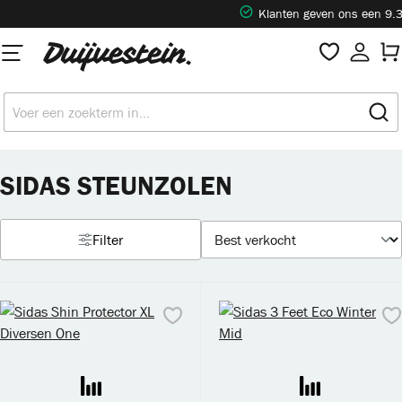
Klanten geven ons een 9.3
hoofdinhoud
SIDAS STEUNZOLEN
Filter