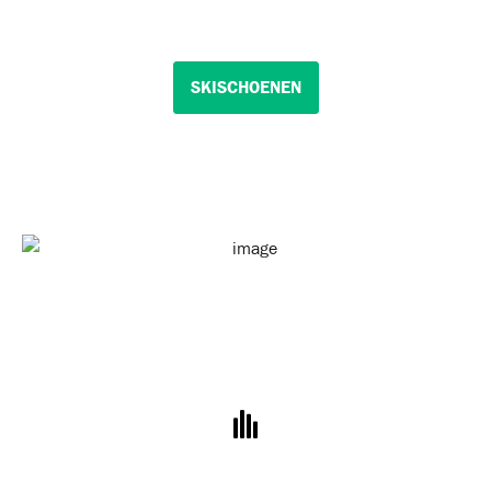
SKISCHOENEN
SKISTOKKEN
SKI'S
SNOWBOARDS
SNOWBOARDBINDINGEN