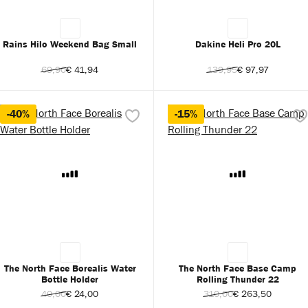
Rains Hilo Weekend Bag Small
Dakine Heli Pro 20L
69,90
€ 41,94
139,95
€ 97,97
-40%
-15%
The North Face Borealis Water
The North Face Base Camp
Bottle Holder
Rolling Thunder 22
40,00
€ 24,00
310,00
€ 263,50