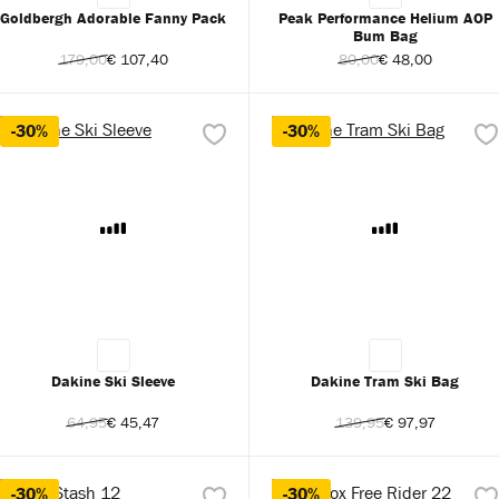
Goldbergh Adorable Fanny Pack
Peak Performance Helium AOP
Bum Bag
179,00
€ 107,40
80,00
€ 48,00
-30%
-30%
Dakine Ski Sleeve
Dakine Tram Ski Bag
64,95
€ 45,47
139,95
€ 97,97
-30%
-30%