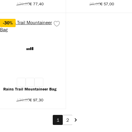
129,00
€ 77,40
95,00
€ 57,00
-30%
Rains Trail Mountaineer Bag
139,00
€ 97,30
Pagina
Pagina
1
2