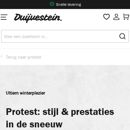
Snelle levering
hoofdinhoud
Terug naar protest
Ultiem winterplezier
Protest: stijl & prestaties
in de sneeuw